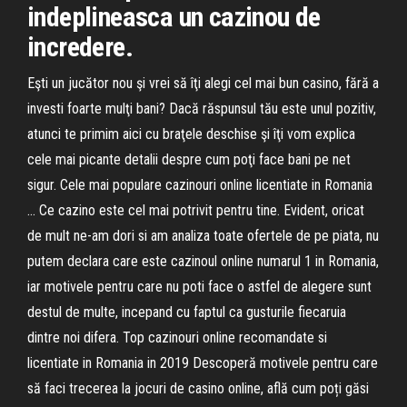
indeplineasca un cazinou de
incredere.
Eşti un jucător nou şi vrei să îţi alegi cel mai bun casino, fără a
investi foarte mulţi bani? Dacă răspunsul tău este unul pozitiv,
atunci te primim aici cu braţele deschise şi îţi vom explica
cele mai picante detalii despre cum poţi face bani pe net
sigur. Cele mai populare cazinouri online licentiate in Romania
... Ce cazino este cel mai potrivit pentru tine. Evident, oricat
de mult ne-am dori si am analiza toate ofertele de pe piata, nu
putem declara care este cazinoul online numarul 1 in Romania,
iar motivele pentru care nu poti face o astfel de alegere sunt
destul de multe, incepand cu faptul ca gusturile fiecaruia
dintre noi difera. Top cazinouri online recomandate si
licentiate in Romania in 2019 Descoperă motivele pentru care
să faci trecerea la jocuri de casino online, află cum poți găsi