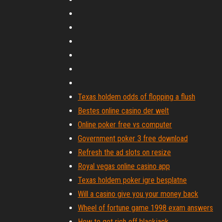
Texas holdem odds of flopping a flush
Bestes online casino der welt
Online poker free vs computer
Government poker 3 free download
Refresh the ad slots on resize
Royal vegas online casino app
Texas holdem poker igre besplatne
Will a casino give you your money back
Wheel of fortune game 1998 exam answers
How to get rich off blackjack