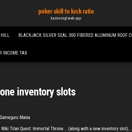
poker skill to luck ratio
kazinozsgl.web.app
 HILL
BLACKJACK SILVER SEAL 300 FIBERED ALUMINUM ROOF C
R INCOME TAX
one inventory slots
 - Gameguru Mania
Wiki Titan Quest: Immortal Throne ... (along with a new inventory slot), ...