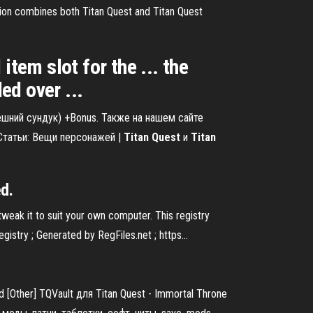
ition combines both Titan Quest and Titan Quest
tem slot for the ... the
ed over ...
нешний сундук) +Bonus. Также на нашем сайте
. Статьи: Вещи персонажей |
Titan
Quest
и
Titan
d.
weak it to suit your own computer. This registry
gistry ; Generated by RegFiles.net ; https...
[Other] TQVault для Titan Quest - Immortal Throne