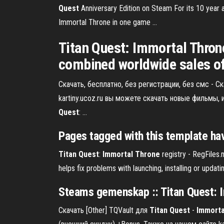
Quest
Anniversary Edition on Steam For its 10 year a
Immortal Throne in one game ...
Titan Quest: Immortal Throne 
combined worldwide sales of 
Скачать, бесплатно, без регистрации, без смс - С
kartiny.ucoz.ru вы можете скачать новые фильмы, и
Quest
: …
Pages tagged with this template have
Titan
Quest
:
Immortal
Throne
registry - RegFiles.
helps fix problems with launching, installing or updat
Steams gemenskap ::
Titan
Quest
:
Скачать [Other] TQVault для
Titan
Quest
-
Immorta